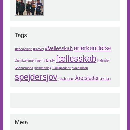
Tags
anerkendelse
#fællesskab
#blivspejder
#findvej
fællesskab
Distriktsturneringen
friluftsliv
kalender
Konkurrence
planlægning
Podiepladser
skulderklap
spejdersjov
Åretsleder
strabadser
årsplan
Meta