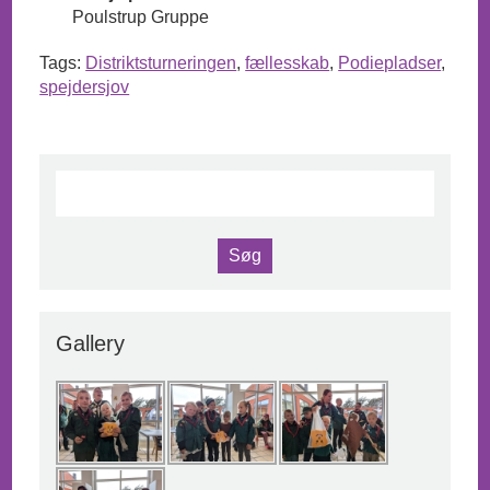
Poulstrup Gruppe
Tags:
Distriktsturneringen
,
fællesskab
,
Podiepladser
,
spejdersjov
Gallery