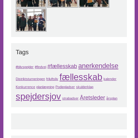
Tags
anerkendelse
#fællesskab
#blivspejder
#findvej
fællesskab
Distriktsturneringen
friluftsliv
kalender
Konkurrence
planlægning
Podiepladser
skulderklap
spejdersjov
Åretsleder
strabadser
årsplan