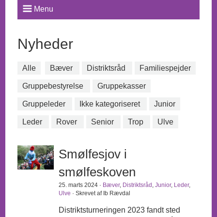
Menu
Nyheder
Alle
Bæver
Distriktsråd
Familiespejder
Gruppebestyrelse
Gruppekasser
Gruppeleder
Ikke kategoriseret
Junior
Leder
Rover
Senior
Trop
Ulve
Smølfesjov i
smølfeskoven
25. marts 2024 ·
Bæver
,
Distriktsråd
,
Junior
,
Leder
,
Ulve
· Skrevet af Ib Rævdal
Distriktsturneringen 2023 fandt sted