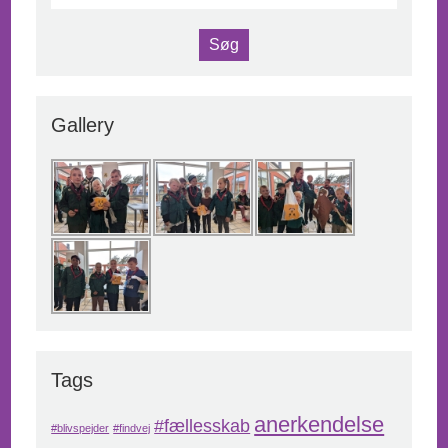
Gallery
Tags
anerkendelse
#fællesskab
#blivspejder
#findvej