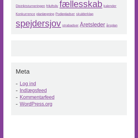
fællesskab
Distriktsturneringen
friluftsliv
kalender
Konkurrence
planlægning
Podiepladser
skulderklap
spejdersjov
Åretsleder
strabadser
årsplan
Meta
Log ind
Indlægsfeed
Kommentarfeed
WordPress.org