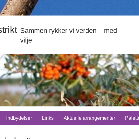
trikt
Sammen rykker vi verden – med
vilje
Indbydelser
Links
Aktuelle arrangementer
Palett