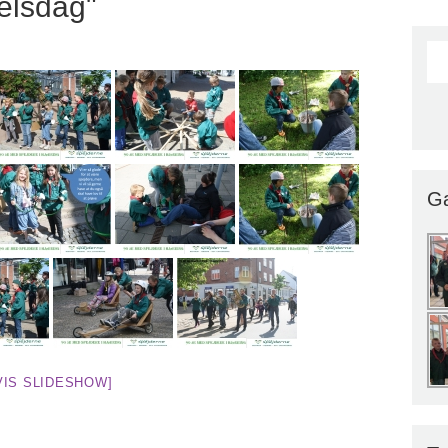
elsdag"
Ga
VIS SLIDESHOW]