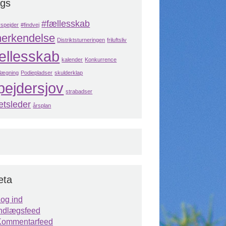
ags
#fællesskab
vspejder
#findvej
nerkendelse
Distriktsturneringen
friluftsliv
ællesskab
kalender
Konkurrence
nlægning
Podiepladser
skulderklap
pejdersjov
strabadser
etsleder
årsplan
eta
og ind
ndlægsfeed
Kommentarfeed