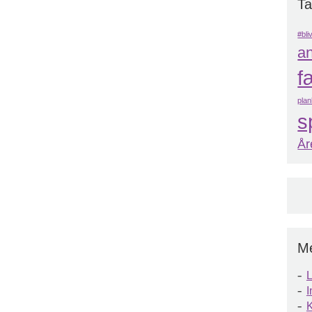
T
#bli
a
f
pla
s
År
M
L
I